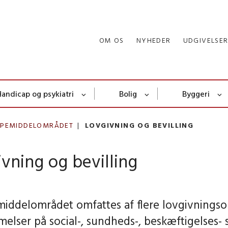
OM OS
NYHEDER
UDGIVELSE
Handicap og psykiatri
Bolig
Byggeri
LPEMIDDELOMRÅDET
LOVGIVNING OG BEVILLING
vning og bevilling
iddelområdet omfattes af flere lovgivningso
elser på social-, sundheds-, beskæftigelses-