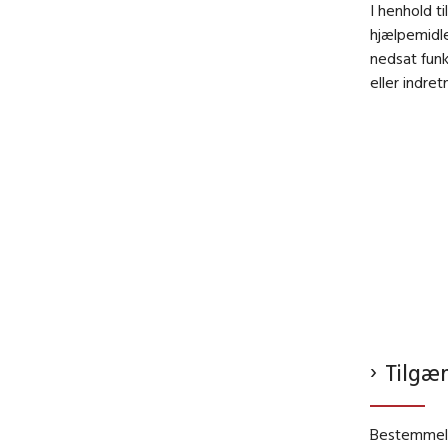
I henhold t
hjælpemidle
nedsat fun
eller indret
Tilgæ
Bestemmels