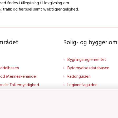
ed findes i tilknytning til lovgivning om
, trafik og færdsel samt webtilgængelighed.
området
Bolig- og byggeriom
Bygningsreglementet
iddelbasen
Byfornyelsesdatabasen
mod Menneskehandel
Radonguiden
onale Tolkemyndighed
Legionellaguiden
rtalen
Godkendt til drikkevand
talen
Kend din byggevare
mrådet på LinkedIn
Huslejenaevn.dk