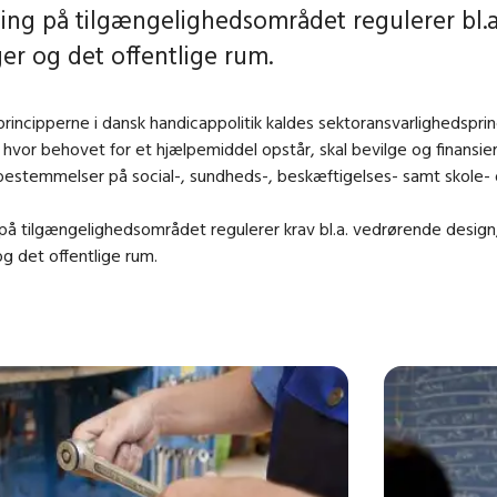
ing på tilgængelighedsområdet regulerer bl.a.
er og det offentlige rum.
principperne i dansk handicappolitik kaldes sektoransvarlighedspr
 hvor behovet for et hjælpemiddel opstår, skal bevilge og finansie
 bestemmelser på social-, sundheds-, beskæftigelses- samt skole
på tilgængelighedsområdet regulerer krav bl.a. vedrørende design
g det offentlige rum.