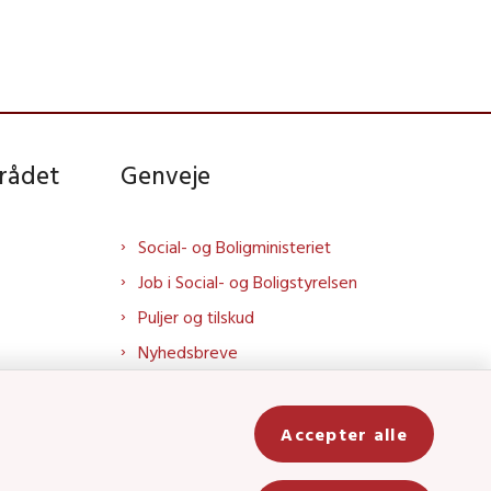
rådet
Genveje
Social- og Boligministeriet
Job i Social- og Boligstyrelsen
Puljer og tilskud
Nyhedsbreve
Indberet magtanvendelse
Social- og Boligstyrelsens nyheder
Accepter alle
som RSS feed