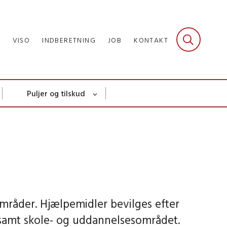
R
VISO
INDBERETNING
JOB
KONTAKT
Puljer og tilskud
mråder. Hjælpemidler bevilges efter
 samt skole- og uddannelsesområdet.