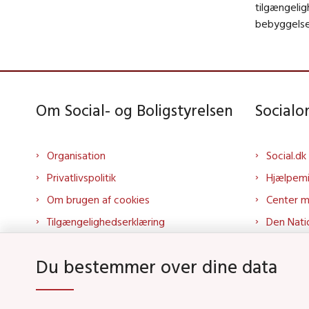
tilgængeligh
bebyggelse
Om Social- og Boligstyrelsen
Social
Organisation
Social.dk
Privatlivspolitik
Hjælpem
Om brugen af cookies
Center 
Tilgængelighedserklæring
Den Nati
Presse
Tilbudspo
Du bestemmer over dine data
Kontakt os
Tolkepor
Whistleblowerordning
Socialo