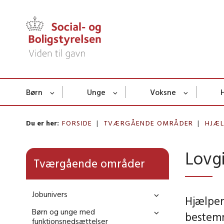
Børn
Unge
Voksne
Du er her:
FORSIDE
TVÆRGÅENDE OMRÅDER
HJÆ
Lovgi
Tværgående områder
Jobunivers
Hjælpem
Børn og unge med
bestemm
funktionsnedsættelser