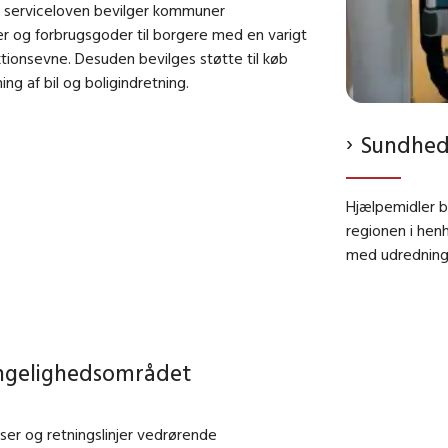
il serviceloven bevilger kommuner
r og forbrugsgoder til borgere med en varigt
ktionsevne. Desuden bevilges
støtte til køb
ning af bil og boligindretning.
Sundhe
Hjælpemidler b
regionen i henh
med udrednings
ngelighedsområdet
er og retningslinjer vedrørende