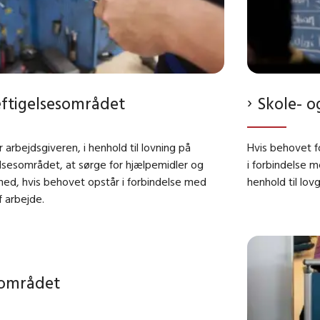
ftigelsesområdet
Skole- 
r arbejdsgiveren, i henhold til lovning på
Hvis behovet f
lsesområdet, at sørge for hjælpemidler og
i forbindelse m
hed, hvis behovet opstår i forbindelse med
henhold til lov
f arbejde
.
lområdet