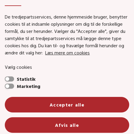
Genveje
De tredjepartsservices, denne hjemmeside bruger, benytter
Social- og Boligministeriet
cookies til at indsamle oplysninger om dig til de forskellige
Job i Social- og Boligstyrelsen
formål, du ser herunder. Vælger du "Accepter alle", giver du
samtykke til at tredjepartsservices må lægge denne type
Puljer og tilskud
cookies hos dig. Du kan til- og fravælge formål herunder og
Nyhedsbreve
ændre dit valg her:
Læs mere om cookies
Indberet magtanvendelse
Vælg cookies
Social- og Boligstyrelsens nyheder som RSS feed
Statistik
Marketing
Social- og Boligstyrelsen • Tlf.: 72 42 37 00 •
info@sbst.dk
•
sikkermail
• EAN-nr.: 5798000354838 • CVR-nr.:
Accepter alle
26144698
Primær adresse og reception: Lerchesgade 35, 5, 5000 Odense C •
Afvis alle
Bolig- og byggeriområdet: Holmens kanal 22, 1060 København K