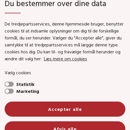
Du bestemmer over dine data
Genveje
De tredjepartsservices, denne hjemmeside bruger, benytter
Social- og Boligministeriet
cookies til at indsamle oplysninger om dig til de forskellige
Job i Social- og Boligstyrelsen
formål, du ser herunder. Vælger du "Accepter alle", giver du
samtykke til at tredjepartsservices må lægge denne type
Puljer og tilskud
cookies hos dig. Du kan til- og fravælge formål herunder og
Nyhedsbreve
ændre dit valg her:
Læs mere om cookies
Indberet magtanvendelse
Vælg cookies
Social- og Boligstyrelsens nyheder som RSS feed
Statistik
Marketing
Social- og Boligstyrelsen • Tlf.: 72 42 37 00 •
info@sbst.dk
•
sikkermail
• EAN-nr.: 5798000354838 • CVR-nr.:
Accepter alle
26144698
Primær adresse og reception: Lerchesgade 35, 5, 5000 Odense C •
Afvis alle
Bolig- og byggeriområdet: Holmens kanal 22, 1060 København K