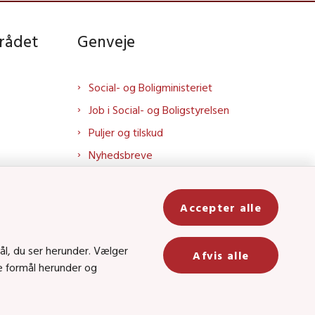
rådet
Genveje
Social- og Boligministeriet
Job i Social- og Boligstyrelsen
Puljer og tilskud
Nyhedsbreve
Indberet magtanvendelse
Social- og Boligstyrelsens nyheder
Accepter alle
som RSS feed
In
ål, du ser herunder. Vælger
Afvis alle
ge formål herunder og
be