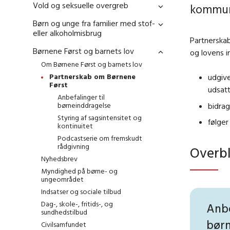
Vold og seksuelle overgreb
kommun
Børn og unge fra familier med stof-
eller alkoholmisbrug
Partnerskab
Børnene Først og barnets lov
og lovens i
Om Børnene Først og barnets lov
Partnerskab om Børnene
udgive
Først
udsat
Anbefalinger til
bidrag
børneinddragelse
Styring af sagsintensitet og
følger
kontinuitet
Podcastserie om fremskudt
rådgivning
Overbl
Nyhedsbrev
Myndighed på børne- og
ungeområdet
Indsatser og sociale tilbud
Dag-, skole-, fritids-, og
Anb
sundhedstilbud
børn
Civilsamfundet