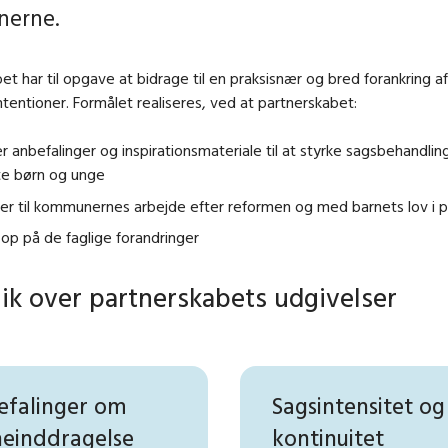
erne.
et har til opgave at bidrage til en praksisnær og bred forankring a
ntentioner. Formålet realiseres, ved at partnerskabet:
r anbefalinger og inspirationsmateriale til at styrke sagsbehandlin
te børn og unge
er til kommunernes arbejde efter reformen og med barnets lov i p
 op på de faglige forandringer
ik over partnerskabets udgivelser
efalinger om
Sagsintensitet og
einddragelse
kontinuitet