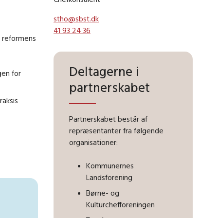
stho@sbst.dk
41 93 24 36
f reformens
Deltagerne i
gen for
partnerskabet
raksis
Partnerskabet består af
repræsentanter fra følgende
organisationer:
Kommunernes
Landsforening
Børne- og
Kulturchefforeningen