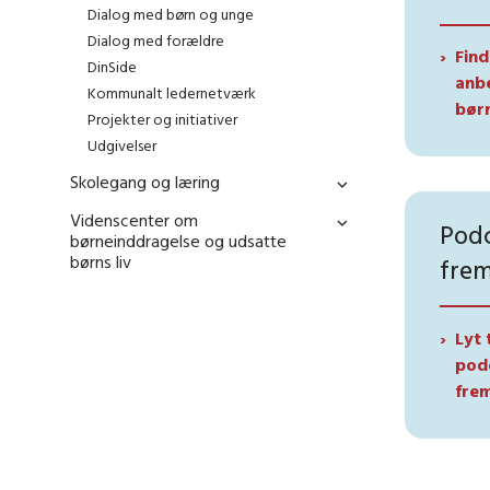
Dialog med børn og unge
Dialog med forældre
Find
DinSide
anbe
Kommunalt ledernetværk
bør
Projekter og initiativer
Udgivelser
Skolegang og læring
Videnscenter om
Podc
børneinddragelse og udsatte
børns liv
frem
Lyt 
pod
frem