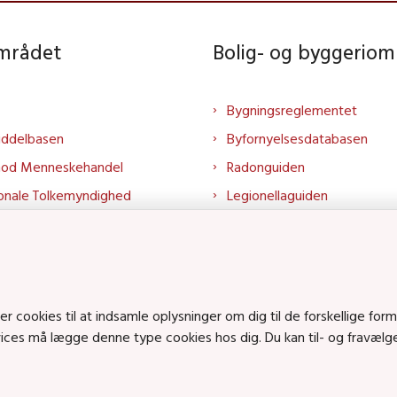
området
Bolig- og byggeriom
Bygningsreglementet
iddelbasen
Byfornyelsesdatabasen
mod Menneskehandel
Radonguiden
onale Tolkemyndighed
Legionellaguiden
rtalen
Godkendt til drikkevand
talen
Kend din byggevare
mrådet på LinkedIn
Huslejenaevn.dk
mrådet på YouTube
Bolig og byggeri på Linked
cookies til at indsamle oplysninger om dig til de forskellige form
rvices må lægge denne type cookies hos dig. Du kan til- og fravæl
Bolig og byggeri på YouTu
ts på SoundCloud