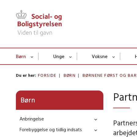
Børn
Unge
Voksne
Du er her:
FORSIDE
BØRN
BØRNENE FØRST OG BAR
Part
Børn
Anbringelse
Partners
Forebyggelse og tidlig indsats
arbejde