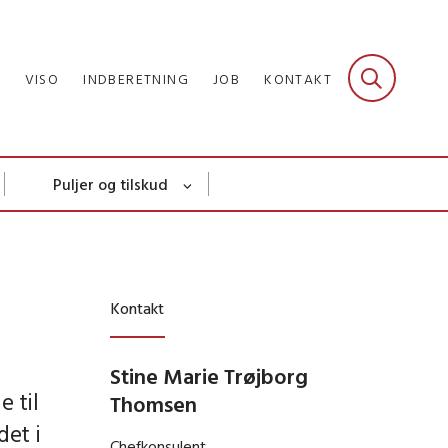
R
VISO
INDBERETNING
JOB
KONTAKT
Puljer og tilskud
Kontakt
Stine Marie Trøjborg
e til
Thomsen
det i
Chefkonsulent