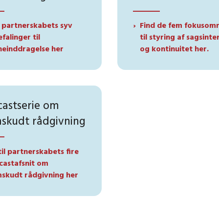
 partnerskabets syv
Find de fem fokusom
falinger til
til styring af sagsinte
neinddragelse her
og kontinuitet her.
astserie om
skudt rådgivning
til partnerskabets fire
castafsnit om
skudt rådgivning her