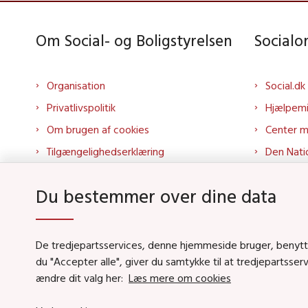
Om Social- og Boligstyrelsen
Social
Organisation
Social.dk
Privatlivspolitik
Hjælpem
Om brugen af cookies
Center 
Tilgængelighedserklæring
Den Nati
Presse
Tilbudspo
Du bestemmer over dine data
Kontakt os
Tolkepor
Whistleblowerordning
Socialo
About us
Socialo
De tredjepartsservices, denne hjemmeside bruger, benytter 
du "Accepter alle", giver du samtykke til at tredjepartsse
Podcas
ændre dit valg her:
Læs mere om cookies