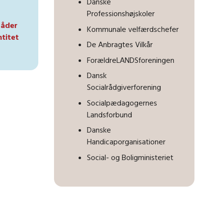
Danske
Professionshøjskoler
råder
Kommunale velfærdschefer
ntitet
De Anbragtes Vilkår
ForældreLANDSforeningen
Dansk
Socialrådgiverforening
Socialpædagogernes
Landsforbund
Danske
Handicaporganisationer
Social- og Boligministeriet