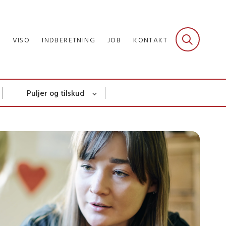
R
VISO
INDBERETNING
JOB
KONTAKT
Puljer og tilskud