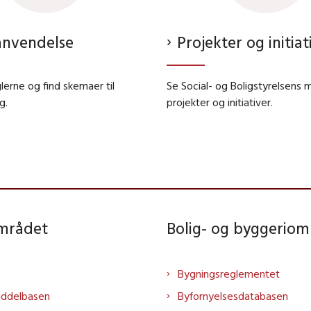
nvendelse
Projekter og initiat
erne og find skemaer til
Se Social- og Boligstyrelsens
g.
projekter og initiativer.
området
Bolig- og byggeriom
Bygningsreglementet
iddelbasen
Byfornyelsesdatabasen