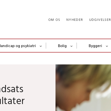
OM OS
NYHEDER
UDGIVELSE
Handicap og psykiatri
Bolig
Byggeri
ndsats
ltater