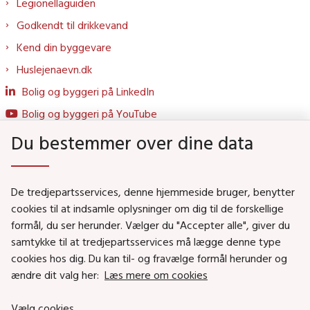
Legionellaguiden
Godkendt til drikkevand
Kend din byggevare
Huslejenaevn.dk
Bolig og byggeri på LinkedIn
Bolig og byggeri på YouTube
Du bestemmer over dine data
Genveje
De tredjepartsservices, denne hjemmeside bruger, benytter
Social- og Boligministeriet
cookies til at indsamle oplysninger om dig til de forskellige
formål, du ser herunder. Vælger du "Accepter alle", giver du
Job i Social- og Boligstyrelsen
samtykke til at tredjepartsservices må lægge denne type
Puljer og tilskud
cookies hos dig. Du kan til- og fravælge formål herunder og
Nyhedsbreve
ændre dit valg her:
Læs mere om cookies
Indberet magtanvendelse
Vælg cookies