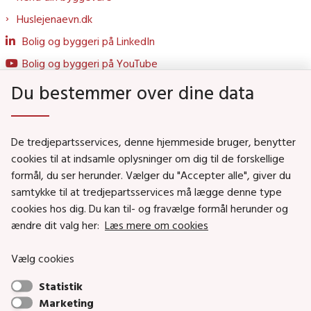
Huslejenaevn.dk
Bolig og byggeri på LinkedIn
Bolig og byggeri på YouTube
Du bestemmer over dine data
Genveje
De tredjepartsservices, denne hjemmeside bruger, benytter
Social- og Boligministeriet
cookies til at indsamle oplysninger om dig til de forskellige
formål, du ser herunder. Vælger du "Accepter alle", giver du
Job i Social- og Boligstyrelsen
samtykke til at tredjepartsservices må lægge denne type
Puljer og tilskud
cookies hos dig. Du kan til- og fravælge formål herunder og
Nyhedsbreve
ændre dit valg her:
Læs mere om cookies
Indberet magtanvendelse
Vælg cookies
Social- og Boligstyrelsens nyheder som RSS feed
Statistik
Marketing