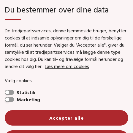
Du bestemmer over dine data
Genveje
De tredjepartsservices, denne hjemmeside bruger, benytter
Social- og Boligministeriet
cookies til at indsamle oplysninger om dig til de forskellige
formål, du ser herunder. Vælger du "Accepter alle", giver du
Job i Social- og Boligstyrelsen
samtykke til at tredjepartsservices må lægge denne type
Puljer og tilskud
cookies hos dig. Du kan til- og fravælge formål herunder og
Nyhedsbreve
ændre dit valg her:
Læs mere om cookies
Indberet magtanvendelse
Vælg cookies
Social- og Boligstyrelsens nyheder som RSS feed
Statistik
Marketing
Social- og Boligstyrelsen • Tlf.: 72 42 37 00 •
Accepter alle
info@sbst.dk
•
sikkermail
• EAN-nr.: 5798000354838 • CVR-nr.:
26144698
Primær adresse og reception: Lerchesgade 35, 5, 5000 Odense C •