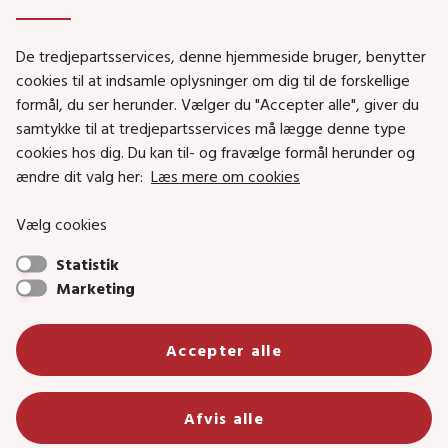
Genveje
De tredjepartsservices, denne hjemmeside bruger, benytter
Social- og Boligministeriet
cookies til at indsamle oplysninger om dig til de forskellige
formål, du ser herunder. Vælger du "Accepter alle", giver du
Job i Social- og Boligstyrelsen
samtykke til at tredjepartsservices må lægge denne type
Puljer og tilskud
cookies hos dig. Du kan til- og fravælge formål herunder og
Nyhedsbreve
ændre dit valg her:
Læs mere om cookies
Indberet magtanvendelse
Vælg cookies
Social- og Boligstyrelsens nyheder som RSS feed
Statistik
Marketing
Social- og Boligstyrelsen • Tlf.: 72 42 37 00 •
Accepter alle
info@sbst.dk
•
sikkermail
• EAN-nr.: 5798000354838 • CVR-nr.:
26144698
Primær adresse og reception: Lerchesgade 35, 5, 5000 Odense C •
Afvis alle
Bolig- og byggeriområdet: Holmens kanal 22, 1060 København K