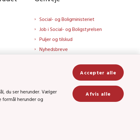
Social- og Boligministeriet
Job i Social- og Boligstyrelsen
Puljer og tilskud
Nyhedsbreve
Indberet magtanvendelse
Social- og Boligstyrelsens nyheder
Accepter alle
som RSS feed
In
ål, du ser herunder. Vælger
Afvis alle
ge formål herunder og
be
8 • CVR-nr.: 26144698
 kanal 22, 1060 København K