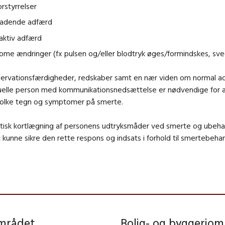
rstyrrelser
kadende adfærd
aktiv adfærd
me ændringer (fx pulsen og/eller blodtryk øges/formindskes, sve
servationsfærdigheder, redskaber samt en nær viden om normal a
duelle person med kommunikationsnedsættelse er nødvendige for 
tolke tegn og symptomer på smerte.
tisk kortlægning af personens udtryksmåder ved smerte og ubeha
at kunne sikre den rette respons og indsats i forhold til smertebehan
området
Bolig- og byggeriom