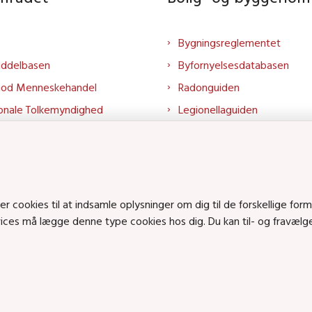
Bygningsreglementet
iddelbasen
Byfornyelsesdatabasen
mod Menneskehandel
Radonguiden
onale Tolkemyndighed
Legionellaguiden
rtalen
Godkendt til drikkevand
talen
Kend din byggevare
mrådet på LinkedIn
Huslejenaevn.dk
mrådet på YouTube
Bolig og byggeri på Linked
cookies til at indsamle oplysninger om dig til de forskellige form
rvices må lægge denne type cookies hos dig. Du kan til- og fravæl
Bolig og byggeri på YouTu
ts på SoundCloud
en • Tlf.: 72 42 37 00 •
info@sbst.dk
•
sikkermail
• EAN-nr.: 579800035483
n: Lerchesgade 35, 5, 5000 Odense C • Bolig- og byggeriområdet: Holmens