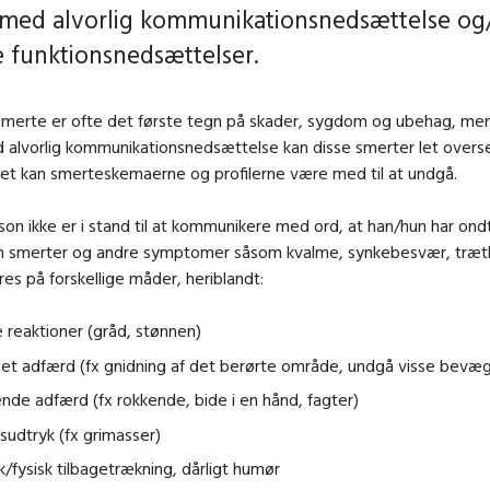
med alvorlig kommunikationsnedsættelse og/
e funktionsnedsættelser.
 smerte er ofte det første tegn på skader, sygdom og ubehag, me
alvorlig kommunikationsnedsættelse kan disse smerter let overse
 Det kan smerteskemaerne og profilerne være med til at undgå.
son ikke er i stand til at kommunikere med ord, at han/hun har ondt
n smerter og andre symptomer såsom kvalme, synkebesvær, træt
s på forskellige måder, heriblandt:
 reaktioner (gråd, stønnen)
set adfærd (fx gnidning af det berørte område, undgå visse bevæg
nde adfærd (fx rokkende, bide i en hånd, fagter)
sudtryk (fx grimasser)
k/fysisk tilbagetrækning, dårligt humør