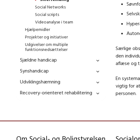
Søvnfo
Social Networks
Selvs
Social scripts
Videoanalyse i team
Hyper
Hjælpemidler
Autono
Projekter og initiativer
Udgivelser om multiple
Særlige ob
funktionsnedsættelser
den indivi
Sjældne handicap
aflæse og 
Synshandicap
En systema
Udviklingshæmning
vigtig for 
Recovery-orienteret rehabilitering
personen.
Om Social- og Boligstyrelsen
Social