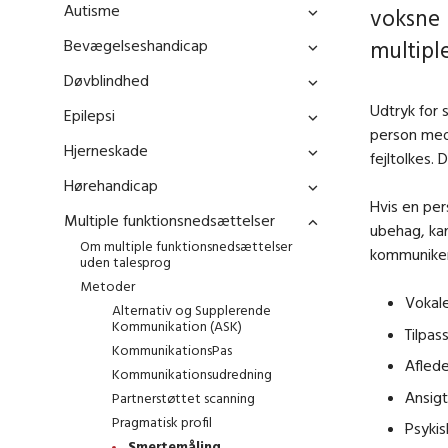
Autisme
voksne 
Bevægelseshandicap
multipl
Døvblindhed
Udtryk for
Epilepsi
person med 
Hjerneskade
fejltolkes.
Hørehandicap
Hvis en per
Multiple funktionsnedsættelser
ubehag, ka
Om multiple funktionsnedsættelser
kommunikere
uden talesprog
Metoder
Vokale
Alternativ og Supplerende
Kommunikation (ASK)
Tilpas
KommunikationsPas
Aflede
Kommunikationsudredning
Ansigt
Partnerstøttet scanning
Pragmatisk profil
Psykis
Smertemåling