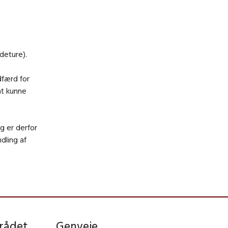
deture).
dfærd for
at kunne
g er derfor
dling af
rådet
Genveje