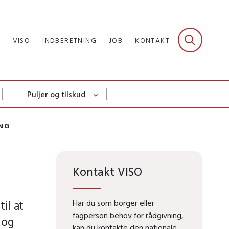
R
VISO
INDBERETNING
JOB
KONTAKT
Puljer og tilskud
NG
Kontakt VISO
il at
Har du som borger eller
fagperson behov for rådgivning,
 og
kan du kontakte den nationale