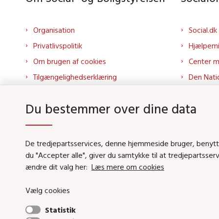
Organisation
Social.dk
Privatlivspolitik
Hjælpem
Om brugen af cookies
Center 
Tilgængelighedserklæring
Den Nati
Presse
Tilbudspo
Du bestemmer over dine data
Kontakt os
Tolkepor
Whistleblowerordning
Socialo
About us
Socialo
De tredjepartsservices, denne hjemmeside bruger, benytter 
du "Accepter alle", giver du samtykke til at tredjepartsse
Podcas
ændre dit valg her:
Læs mere om cookies
Vælg cookies
Social- og Boligstyrels
Statistik
Primær adresse og receptio