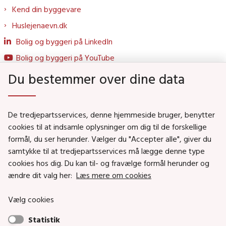
Kend din byggevare
Huslejenaevn.dk
Bolig og byggeri på LinkedIn
Bolig og byggeri på YouTube
Du bestemmer over dine data
Genveje
De tredjepartsservices, denne hjemmeside bruger, benytter
Social- og Boligministeriet
cookies til at indsamle oplysninger om dig til de forskellige
Job i Social- og Boligstyrelsen
formål, du ser herunder. Vælger du "Accepter alle", giver du
samtykke til at tredjepartsservices må lægge denne type
Puljer og tilskud
cookies hos dig. Du kan til- og fravælge formål herunder og
Nyhedsbreve
ændre dit valg her:
Læs mere om cookies
Indberet magtanvendelse
Vælg cookies
Social- og Boligstyrelsens nyheder som RSS feed
Statistik