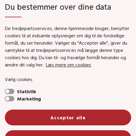
Du bestemmer over dine data
Genveje
De tredjepartsservices, denne hjemmeside bruger, benytter
Social- og Boligministeriet
cookies til at indsamle oplysninger om dig til de forskellige
Job i Social- og Boligstyrelsen
formål, du ser herunder. Vælger du "Accepter alle", giver du
samtykke til at tredjepartsservices må lægge denne type
Puljer og tilskud
cookies hos dig. Du kan til- og fravælge formål herunder og
Nyhedsbreve
ændre dit valg her:
Læs mere om cookies
Indberet magtanvendelse
Vælg cookies
Social- og Boligstyrelsens nyheder som RSS feed
Statistik
Marketing
Social- og Boligstyrelsen • Tlf.: 72 42 37 00 •
info@sbst.dk
•
sikkermail
• EAN-nr.: 5798000354838 • CVR-nr.:
Accepter alle
26144698
Primær adresse og reception: Lerchesgade 35, 5, 5000 Odense C •