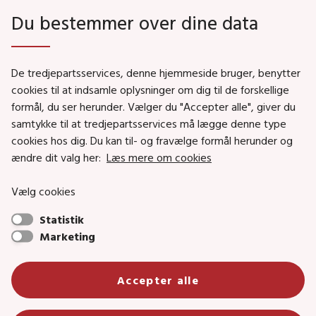
Du bestemmer over dine data
Genveje
De tredjepartsservices, denne hjemmeside bruger, benytter
Social- og Boligministeriet
cookies til at indsamle oplysninger om dig til de forskellige
Job i Social- og Boligstyrelsen
formål, du ser herunder. Vælger du "Accepter alle", giver du
samtykke til at tredjepartsservices må lægge denne type
Puljer og tilskud
cookies hos dig. Du kan til- og fravælge formål herunder og
Nyhedsbreve
ændre dit valg her:
Læs mere om cookies
Indberet magtanvendelse
Vælg cookies
Social- og Boligstyrelsens nyheder som RSS feed
Statistik
Marketing
Social- og Boligstyrelsen • Tlf.: 72 42 37 00 •
info@sbst.dk
•
sikkermail
• EAN-nr.: 5798000354838 • CVR-nr.:
Accepter alle
26144698
Primær adresse og reception: Lerchesgade 35, 5, 5000 Odense C •