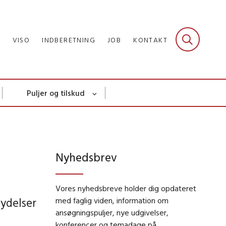
R
VISO
INDBERETNING
JOB
KONTAKT
Puljer og tilskud
Nyhedsbrev
Vores nyhedsbreve holder dig opdateret
 ydelser
med faglig viden, information om
ansøgningspuljer, nye udgivelser,
konferencer og temadage på