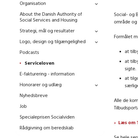
Organisation
About the Danish Authority of
Social- og 
Social Services and Housing
område og 
Strategi, mål og resultater
Formålet m
Logo, design og tilgængelighed
at til
Podcasts
at til
Serviceloven
sigte.
E-fakturering - information
at til
Honorarer og udlæg
særlig
Nyhedsbreve
Alle de kom
Job
Tilbudsport
Specialeprisen Socialviden
Læs om T
Rådgivning om beredskab
Se hele ser