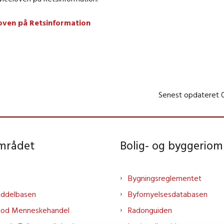
oven på Retsinformation
Senest opdateret
området
Bolig- og byggeriom
Bygningsreglementet
iddelbasen
Byfornyelsesdatabasen
mod Menneskehandel
Radonguiden