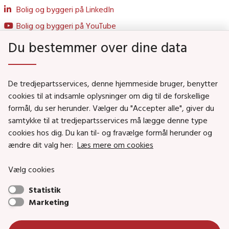
Bolig og byggeri på LinkedIn
Bolig og byggeri på YouTube
Du bestemmer over dine data
Genveje
De tredjepartsservices, denne hjemmeside bruger, benytter
Social- og Boligministeriet
cookies til at indsamle oplysninger om dig til de forskellige
formål, du ser herunder. Vælger du "Accepter alle", giver du
Job i Social- og Boligstyrelsen
samtykke til at tredjepartsservices må lægge denne type
Puljer og tilskud
cookies hos dig. Du kan til- og fravælge formål herunder og
Nyhedsbreve
ændre dit valg her:
Læs mere om cookies
Indberet magtanvendelse
Vælg cookies
Social- og Boligstyrelsens nyheder som RSS feed
Statistik
Marketing
Social- og Boligstyrelsen • Tlf.: 72 42 37 00 •