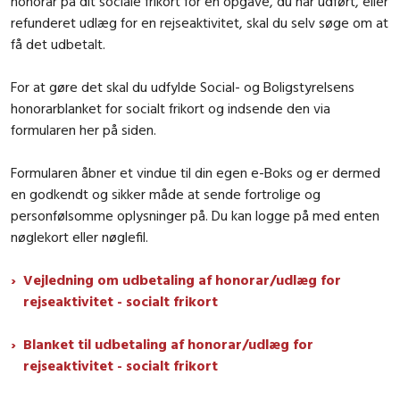
honorar på dit sociale frikort for en opgave, du har udført, eller
refunderet udlæg for en rejseaktivitet, skal du selv søge om at
få det udbetalt.
For at gøre det skal du udfylde Social- og Boligstyrelsens
honorarblanket for socialt frikort og indsende den via
formularen her på siden.
Formularen åbner et vindue til din egen e-Boks og er dermed
en godkendt og sikker måde at sende fortrolige og
personfølsomme oplysninger på. Du kan logge på med enten
nøglekort eller nøglefil.
Vejledning om udbetaling af honorar/udlæg for
rejseaktivitet - socialt frikort
Blanket til udbetaling af honorar/udlæg for
rejseaktivitet - socialt frikort