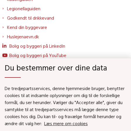
Legionellaguiden
Godkendt til drikkevand
Kend din byggevare
Huslejenaevn.dk
Bolig og byggeri på LinkedIn
Bolig og byggeri på YouTube
Du bestemmer over dine data
Genveje
De tredjepartsservices, denne hjemmeside bruger, benytter
Social- og Boligministeriet
cookies til at indsamle oplysninger om dig til de forskellige
formål, du ser herunder. Vælger du "Accepter alle", giver du
Job i Social- og Boligstyrelsen
samtykke til at tredjepartsservices må lægge denne type
Puljer og tilskud
cookies hos dig. Du kan til- og fravælge formål herunder og
Nyhedsbreve
ændre dit valg her:
Læs mere om cookies
Indberet magtanvendelse