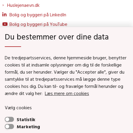
Huslejenaevn.dk
Bolig og byggeri på LinkedIn
Bolig og byggeri på YouTube
Du bestemmer over dine data
Genveje
De tredjepartsservices, denne hjemmeside bruger, benytter
Social- og Boligministeriet
cookies til at indsamle oplysninger om dig til de forskellige
formål, du ser herunder. Vælger du "Accepter alle", giver du
Job i Social- og Boligstyrelsen
samtykke til at tredjepartsservices må lægge denne type
Puljer og tilskud
cookies hos dig. Du kan til- og fravælge formål herunder og
Nyhedsbreve
ændre dit valg her:
Læs mere om cookies
Indberet magtanvendelse
Vælg cookies
Social- og Boligstyrelsens nyheder som RSS feed
Statistik
Marketing