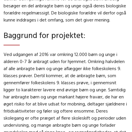
besøger en del anbragte børn og unge også deres biologiske
forældre regelmæssigt. De biologiske forældre vil derfor også
kunne inddrages i det omfang, som det giver mening.
Baggrund for projektet
:
Ved udgangen af 2016 var omkring 12.000 børn og unge i
alderen 0-7 år anbragt uden for hjemmet. Omkring halvdelen
af alle anbragte børn og unge aflægger ikke folkeskolens 9.
klasses prøver. Dertil kommer, at de anbragte børn, som
gennemfører folkeskolens 9. klasses prøve, i gennemsnit
ligger to karakterer lavere end øvrige børn og unge. Samtidig
har anbragte børn og unge markant højere fravær, de har en
øget risiko for at blive udsat for mobning, deltager sjældnere i
fritidsaktiviteter og føler sig oftere ensomme. Deres
skolegang er ofte præget af flere skoleskift og perioder uden
undervisning, og mange anbragte børn og unge forlader
grundskolen med så ringe læse- og regnefærdigheder, at det